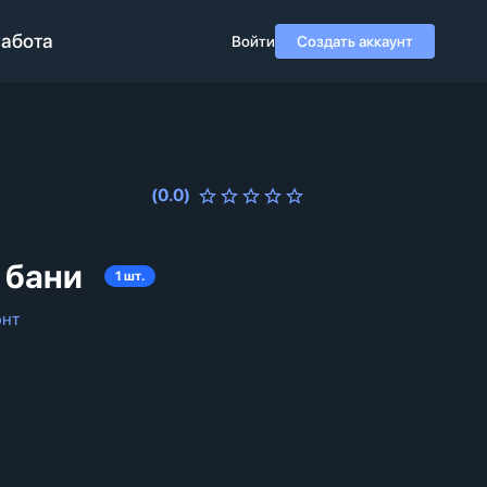
абота
Войти
Создать аккаунт
(
0.0
)
 бани
1
шт.
онт