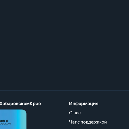
ХабаровскомКрае
Информация
О нас
Чат с поддержкой