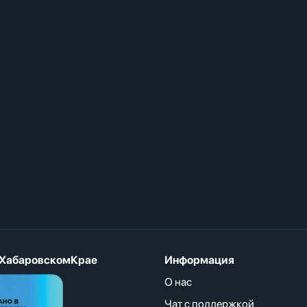
ХабаровскомКрае
Информация
О нас
Чат с поддержкой