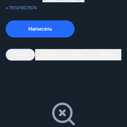
+79141907674
Написать
Товар
Услуги
Блоги
Работа