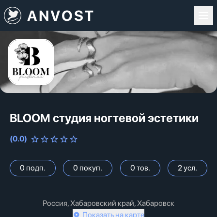
ANVOST
BLOOM студия ногтевой эстетики
(
0.0
)
0
подп.
0
покуп.
0
тов.
2
усл.
Россия, Хабаровский край, Хабаровск
Показать на карте