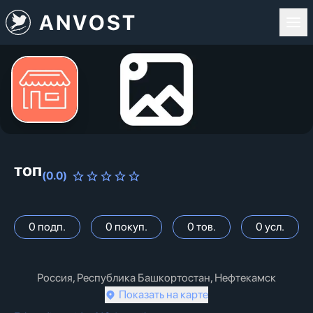
ANVOST
топ
(
0.0
)
0
подп.
0
покуп.
0
тов.
0
усл.
Россия, Республика Башкортостан, Нефтекамск
Показать на карте