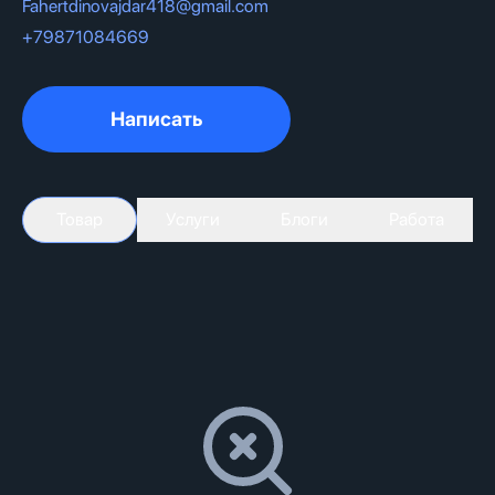
Fahertdinovajdar418@gmail.com
+79871084669
Написать
Товар
Услуги
Блоги
Работа