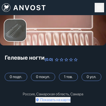
ANVOST
Гелевые ногти
(
0.0
)
0
подп.
0
покуп.
1
тов.
0
усл.
Россия, Самарская область, Самара
Показать на карте