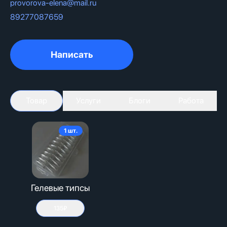
provorova-elena@mail.ru
89277087659
Написать
Товар
Услуги
Блоги
Работа
1
шт.
Гелевые типсы
135₽