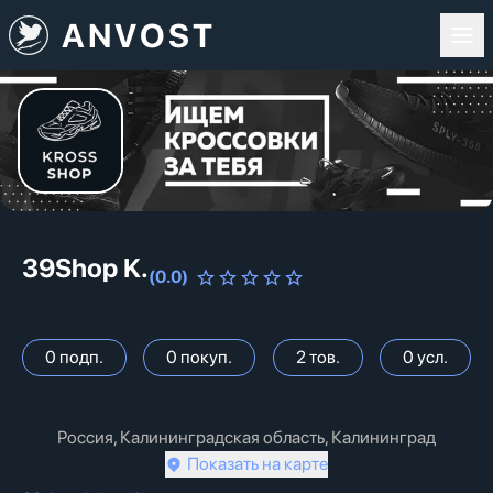
ANVOST
39Shop K.
(
0.0
)
0
подп.
0
покуп.
2
тов.
0
усл.
Россия, Калининградская область, Калининград
Показать на карте