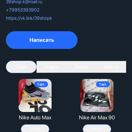
39shop.k@mail.ru
+79953393902
https://vk.link/39shopk
Написать
Товар
Услуги
Блоги
Работа
1
шт.
1
шт.
Nike Auto Max
Nike Air Max 90
4 500₽
4 500₽