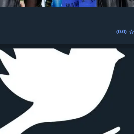
(
0.0
)