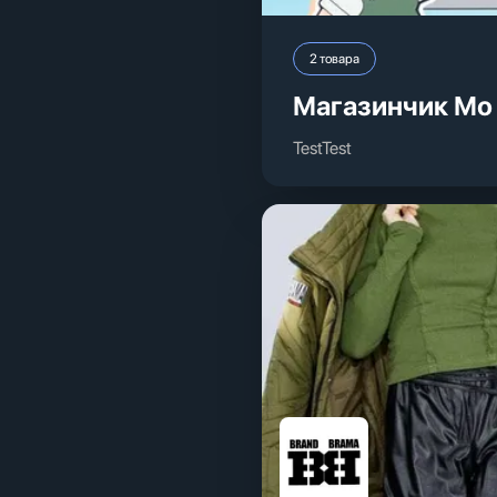
2
товара
Магазинчик Мо
TestTest