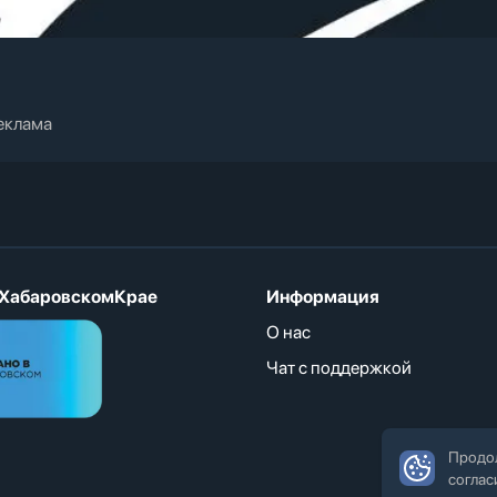
еклама
ХабаровскомКрае
Информация
О нас
Чат с поддержкой
Продол
соглас