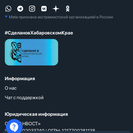
*
Meta признана экстремистcкой организацией в России
#СделановХабаровскомКрае
Информация
О нас
Чат с поддержкой
Юридическая информация
ООО «АНВОСТ»
ИНН: 9702033740 | ОГРН: 1217700281138