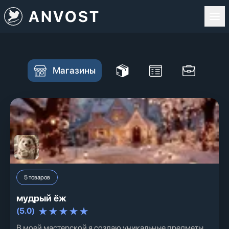
ANVOST
Магазины
5
товаров
мудрый ёж
(
5.0
)
В моей мастерской я создаю уникальные предметы